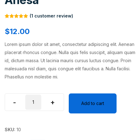
Anesa
(
1
customer review)
Rated
1
5.00
out of 5
$
12.00
based on
customer
rating
Lorem ipsum dolor sit amet, consectetur adipiscing elit. Aenean
placerat rhoncus congue. Nulla quis felis suscipit, aliquam quam
id, dictum massa. Ut lacinia mauris cursus luctus congue. Proin
malesuada nisl diam, quis congue elit faucibus a. Nulla facilisi.
Phasellus non molestie mi.
-
+
Add to cart
SKU:
10